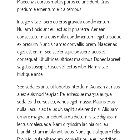
Maecenas cursus mattis purus eu tincidunt. Cras
pretium elementum elit a tempus.
Integer vitae libero eu eros gravida condimentum.
Nullam tincidunt eu lectus in pharetra. Aenean
consectetur nisi quis nulla condimentum, eget tristique
ex pretium. Nunc sit amet convallis lorem. Maecenas
eget est enim. Sed scelerisque posuere lacus et
consequat. Ut ultrices ultrices maximus. Donec laoreet
sagittis suscipit. Fusce vel lectus nibh. Nam vitae
tristique ante.
Sed sodales ante ut lobortis interdum. Aenean at risus
a est euismod feugiat. Pellentesque magna augue,
sodales id cursus eu, varius eget massa. Mauris eros
nulla, iaculis ac tellus ut, sagittis eleifend nisl. Aliquam
ornare magna tincidunt urna dictum, vitae dignissim
lectus malesuada. Nam dignissim lacinia orci eu
blandit. Etiam in blandit lacus. Nunc quis aliquam felis.
Proin id ligula bibendum, convallis nulla eu, porttitor