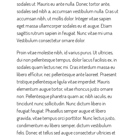
sodales ut. Mauris eu ante nulla. Donec tortor ante,
sodales sed nibh a, accumsan vestibulum nulla. Cras ut
accumsan nibh, ut mollis dolor. Integer vitae sapien
eget massa ullamcorper sodales eu et augue. Etiam
sagittis rutrum sapien in feugiat. Nunc vitae mi urna.
Vestibulum consectetur ornare dolor.
Proin vitae molestie nibh, id varius purus. Ut ultricies,
dui non pellentesque tempus, dolor lacus facilisis ex, in
sodales quam lectus nec mi. Cras interdum massa eu
libero efficitur, nec pellentesque ante laoreet. Praesent
tristique pellentesque ligula vitae imperdiet. Mauris
elementum augue tortor, vitae rhoncus justo ornare
non. Pellentesque pharetra quam ac nibh iaculis, eu
tincidunt nunc sollicitudin. Nunc dictum libero in
feugiat feugiat. Phasellus semper augue et libero
gravida, vitae tempus orci porttitor. Nunc lectus justo,
condimentum eu libero semper, dictum vestibulum
felis. Donec et tellus sed augue consectetur ultricies et