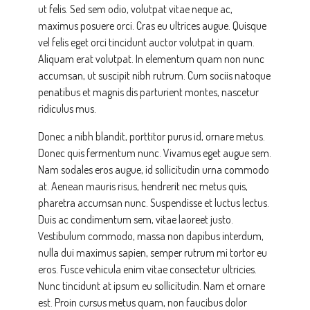
ut felis. Sed sem odio, volutpat vitae neque ac,
maximus posuere orci. Cras eu ultrices augue. Quisque
vel felis eget orci tincidunt auctor volutpat in quam.
Aliquam erat volutpat. In elementum quam non nunc
accumsan, ut suscipit nibh rutrum. Cum sociis natoque
penatibus et magnis dis parturient montes, nascetur
ridiculus mus.
Donec a nibh blandit, porttitor purus id, ornare metus.
Donec quis fermentum nunc. Vivamus eget augue sem.
Nam sodales eros augue, id sollicitudin urna commodo
at. Aenean mauris risus, hendrerit nec metus quis,
pharetra accumsan nunc. Suspendisse et luctus lectus.
Duis ac condimentum sem, vitae laoreet justo.
Vestibulum commodo, massa non dapibus interdum,
nulla dui maximus sapien, semper rutrum mi tortor eu
eros. Fusce vehicula enim vitae consectetur ultricies.
Nunc tincidunt at ipsum eu sollicitudin. Nam et ornare
est. Proin cursus metus quam, non faucibus dolor