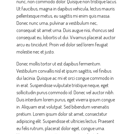
nunc, non commodo dolor. Quisque non tristique lacus.
Ut faucibus, magna in dapibus vehicula, lectus mauris
pellentesque metus, eu sagittis mi enim quis massa.
Donec nunc urna, pulvinar a vestibulum nec,
consequat sit amet urna. Duis augue nisi, rhoncus sed
consequat eu, lobortis ut dui. Vivamus placerat auctor
arcu eu tincidunt. Proin vel dolor sed lorem feugiat
molestie nec et justo.
Donec mollis tortor ut est dapibus fermentum.
Vestibulum convallis nisl et ipsum sagittis, vel finibus
dui lacinia. Quisque ac mi et orci congue commodo in
in erat. Suspendisse vulputate tristique neque, eget
sollicitudin purus commodo id. Donec vel auctor nibh.
Duis interdum lorem purus, eget viverra ipsum congue
in. Aliquam erat volutpat. Sed bibendum venenatis
pretium. Lorem ipsum dolor sit amet, consectetur
adipiscing elit. Suspendisse et ultricies lectus. Praesent
eu felis rutrum, placerat dolor eget, congue urna.